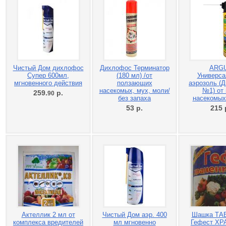
Чистый Дом дихлофос
Дихлофос Терминатор
ARG
Супер 600мл,
(180 мл) /от
Универс
мгновенного действия
ползающих
аэрозоль (
насекомых, мух, моли/
№1) от 
259.
р.
90
без запаха
насекомых
53
р.
215
Актеллик 2 мл от
Чистый Дом аэр. 400
Шашка ТА
комплекса вредителей
мл мгновенно
Гефест Х