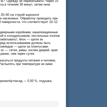
 м?. Одежду не обрабатывать! Через 15
а в течение 30 минут, затем окна
 20–50 см струей аэрозоля
е насекомых. Обработку проводить при
 поверхности, что соответствует 10–12
 дверными коробками, канализационные
итой и холодильником; постельных клопов
рабатывать!; блох — щели за
перед использованием должны быть
кожеедов — щели за плинтусами.
ос — сетки, рамы, косяки дверей, края
ранее, чем через сутки.
касаться продукты питания и человек,
Распылять при температуре не ниже
еронилбутоксид — 0,50 %; отдушка,