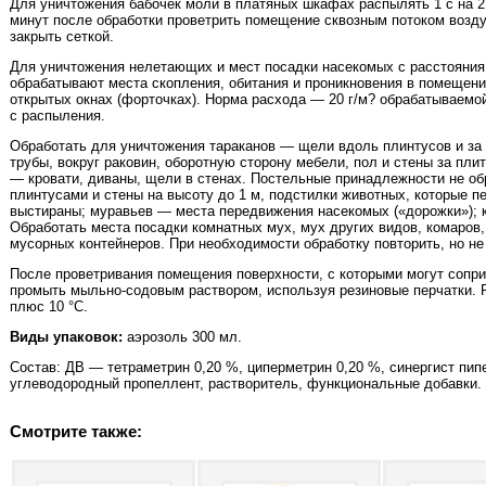
Для уничтожения бабочек моли в платяных шкафах распылять 1 с на 2
минут после обработки проветрить помещение сквозным потоком воздух
закрыть сеткой.
Для уничтожения нелетающих и мест посадки насекомых с расстояния
обрабатывают места скопления, обитания и проникновения в помещени
открытых окнах (форточках). Норма расхода — 20 г/м? обрабатываемой
с распыления.
Обработать для уничтожения тараканов — щели вдоль плинтусов и за
трубы, вокруг раковин, оборотную сторону мебели, пол и стены за пл
— кровати, диваны, щели в стенах. Постельные принадлежности не об
плинтусами и стены на высоту до 1 м, подстилки животных, которые 
выстираны; муравьев — места передвижения насекомых («дорожки»); 
Обработать места посадки комнатных мух, мух других видов, комаров, 
мусорных контейнеров. При необходимости обработку повторить, но не 
После проветривания помещения поверхности, с которыми могут сопри
промыть мыльно-содовым раствором, используя резиновые перчатки. 
плюс 10 °С.
Виды упаковок:
аэрозоль 300 мл.
Состав: ДВ — тетраметрин 0,20 %, циперметрин 0,20 %, синергист пип
углеводородный пропеллент, растворитель, функциональные добавки.
Смотрите также: