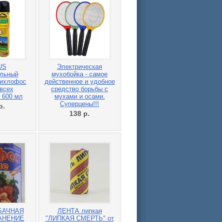
US
Электрическая
альный
мухобойка - самое
Дихлофос
действенное и удобное
всех
средство борьбы с
 600 мл
мухами и осами.
Суперцены!!!
р.
138
р.
БАЧНАЯ
ЛЕНТА липкая
РАНЕНИЕ
"ЛИПКАЯ СМЕРТЬ" от